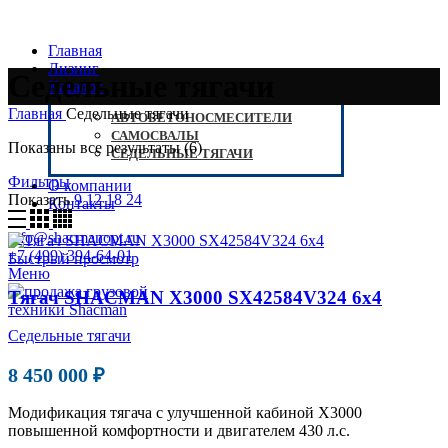
Главная
Лизинг
Седельные тягачи
Каталог
Главная
Седельные тягачи
АВТОБЕТОНОСМЕСИТЕЛИ
САМОСВАЛЫ
Показаны все результаты (6)
СЕДЕЛЬНЫЕ ТЯГАЧИ
Фильтры
О компании
Показать
9
12
18
24
Контакты
info@shacmanopt.ru
+7 (499) 394-64-01
Быстрый просмотр
Меню
Тягач SHACMAN X3000 SX42584V324 6х4
Седельные тягачи
8 450 000 ₽
Модификация тягача с улучшенной кабиной Х3000
повышенной комфортности и двигателем 430 л.с.