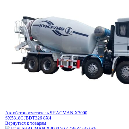
Автобетоносмеситель SHACMAN Х3000
SX5318GJBDT326 8X4
Вернуться к товарам