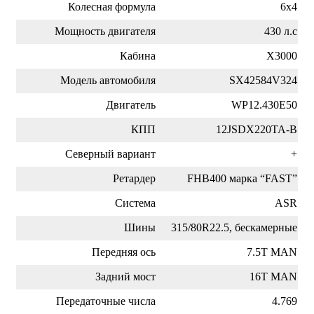
Колесная формула
6х4
Мощность двигателя
430 л.с
Кабина
X3000
Модель автомобиля
SX42584V324
Двигатель
WP12.430E50
КПП
12JSDX220TA-B
Северный вариант
+
Ретардер
FHB400 марка “FAST”
Система
ASR
Шины
315/80R22.5, бескамерные
Передняя ось
7.5T MAN
Задний мост
16T MAN
Передаточные числа
4.769