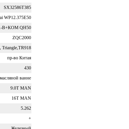
SX32586T385
ai WP12.375E50
A-B+КОМ QH50
ZQC2000
, Triangle,TR918
пр-во Китая
430
масляной ванне
9.0T MAN
16T MAN
5.262
+
Железный