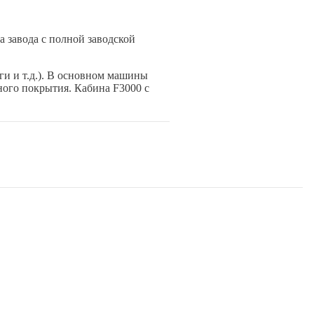
 завода с полной заводской
ги и т.д.). В основном машины
ного покрытия. Кабина F3000 с