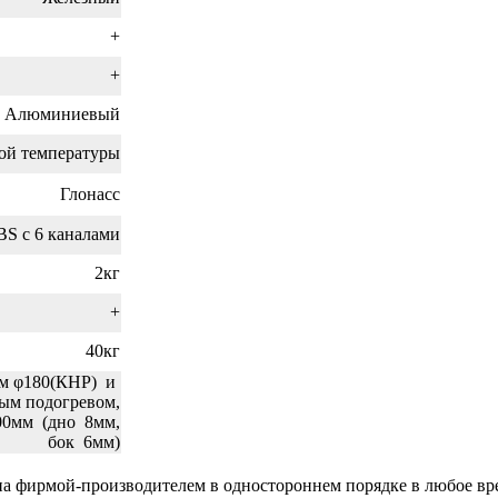
+
+
., Алюминиевый
кой температуры
Глонасс
 с 6 каналами
2кг
+
40кг
ом φ180(КНР) и
ым подогревом,
00мм (дно 8мм,
бок 6мм)
а фирмой-производителем в одностороннем порядке в любое вр