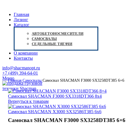
Главная
Лизинг
Каталог
АВТОБЕТОНОСМЕСИТЕЛИ
САМОСВАЛЫ
СЕДЕЛЬНЫЕ ТЯГАЧИ
О компании
Контакты
Нажмите, чтобы увеличить
info@shacmanopt.ru
+7 (499) 394-64-01
Меню
Главная
Самосвалы
Самосвал SHACMAN F3000 SX3258DT385 6×6
Самосвал SHACMAN F3000 SX3318DT366 8x4
Вернуться к товарам
Самосвал SHACMAN X3000 SX32586T385 6x6
Самосвал SHACMAN F3000 SX3258DT385 6×6